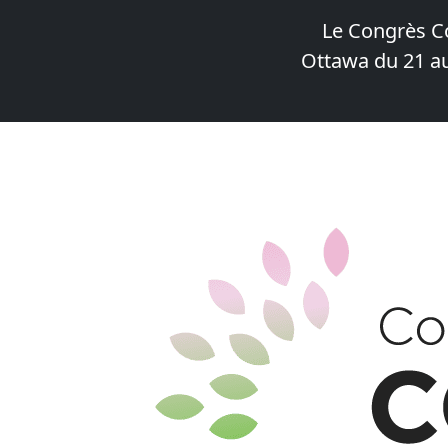
Le Congrès C
Ottawa du 21 au
Skip
to
content