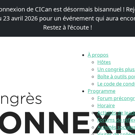
onnexion de CICan est désormais bisannuel !
Rej
 23 avril 2026
pour un événement qui aura encor
Restez à l’écoute !
À propos
Hôtes
Un congrès plus
Boîte à outils p
Le code de condu
Programme
Forum précongr
Horaire
Activités de lea
Forums de réfle
Activités social
Visites de collèg