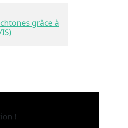
ochtones grâce à
/IS)
ion !