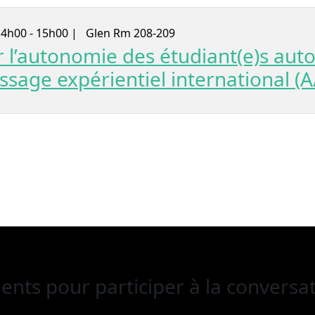
4h00 - 15h00 |
Glen Rm 208-209
 l’autonomie des étudiant(e)s aut
issage expérientiel international (A
lents
pour participer à la conversat