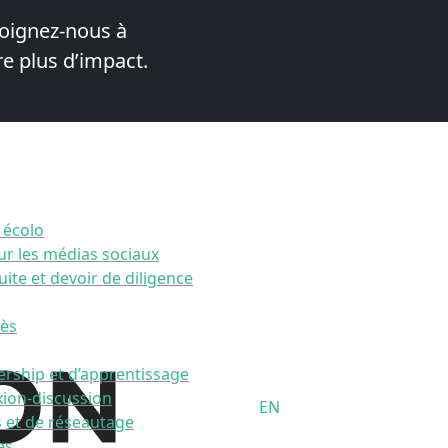
oignez-nous à
e plus d’impact.
 écolo
our les médias sociaux
ite et devoir de diligence
ès
dership et d’apprentissage
xion-discussion
EN
es et de réseautage
es