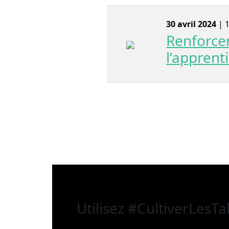
30 avril 2024
| 1
Renforcer
l’apprent
Utilisez
#CultiverLesTa