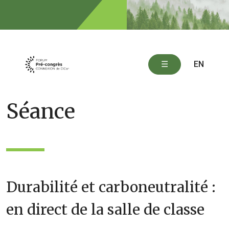
Skip
to
content
EN
☰
Séance
Durabilité et carboneutralité :
en direct de la salle de classe