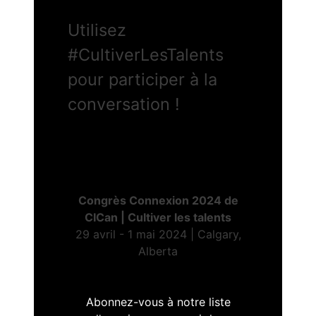
Utilisez
#CultiverLesTalents
pour participer à la
conversation !
Congrès Connexion 2024 de
CICan | Cultiver les talents
29 avril - 1 mai 2024 | Calgary,
Alberta
Abonnez-vous à notre liste