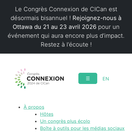
Le Congrès Connexion de CICan est
désormais bisannuel !
Rejoignez-nous à
Ottawa du 21 au 23 avril 2026
pour un
événement qui aura encore plus d’impact.
Restez à l’écoute !
Skip
to
content
☰
EN
À propos
Hôtes
Un congrès plus écolo
Boîte à outils pour les médias sociaux