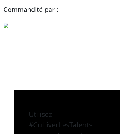
Commandité par :
Utilisez
#CultiverLesTalents