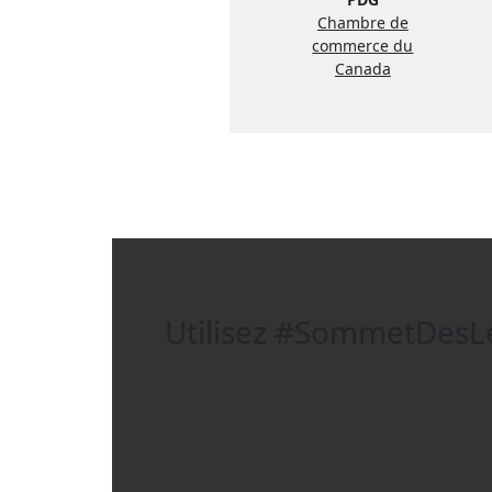
Chambre de
commerce du
Canada
Utilisez
#SommetDesLe