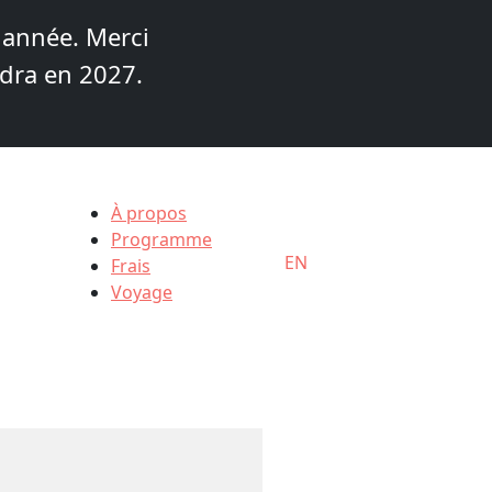
 année. Merci
ndra en 2027.
À propos
Programme
EN
Frais
Voyage