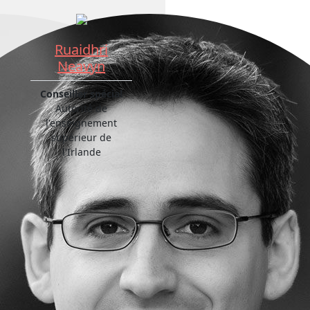
Ruaidhri
Neavyn
Conseiller spécial
Autorité de
l'enseignement
supérieur de
l'Irlande