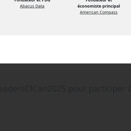
Abacus Data
économiste principal
American Compass
adersCICan2025
pour participer à