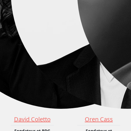
David Coletto
Oren Cass
Fondateur et PDG
Fondateur et