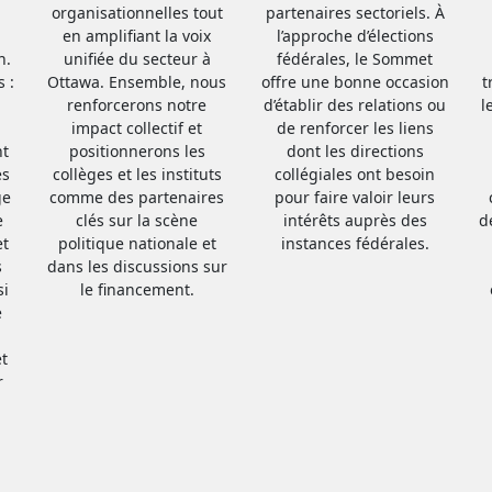
organisationnelles tout
partenaires sectoriels. À
en amplifiant la voix
l’approche d’élections
n.
unifiée du secteur à
fédérales, le Sommet
 :
Ottawa. Ensemble, nous
offre une bonne occasion
t
renforcerons notre
d’établir des relations ou
l
impact collectif et
de renforcer les liens
nt
positionnerons les
dont les directions
es
collèges et les instituts
collégiales ont besoin
ge
comme des partenaires
pour faire valoir leurs
e
clés sur la scène
intérêts auprès des
d
et
politique nationale et
instances fédérales.
s
dans les discussions sur
si
le financement.
e
et
r