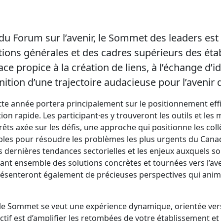
u Forum sur l’avenir, le Sommet des leaders est
ctions générales et des cadres supérieurs des é
ce propice à la création de liens, à l’échange d’i
finition d’une trajectoire audacieuse pour l’avenir 
te année portera principalement sur le positionnement eff
ion rapide. Les participant·es y trouveront les outils et le
êts axée sur les défis, une approche qui positionne les coll
bles pour résoudre les problèmes les plus urgents du Can
 dernières tendances sectorielles et les enjeux auxquels so
rant ensemble des solutions concrètes et tournées vers l’ave
présenteront également de précieuses perspectives qui anim
 le Sommet se veut une expérience dynamique, orientée ve
ectif est d’amplifier les retombées de votre établissement et