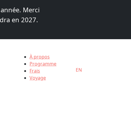
 année. Merci
ndra en 2027.
À propos
Programme
EN
Frais
Voyage