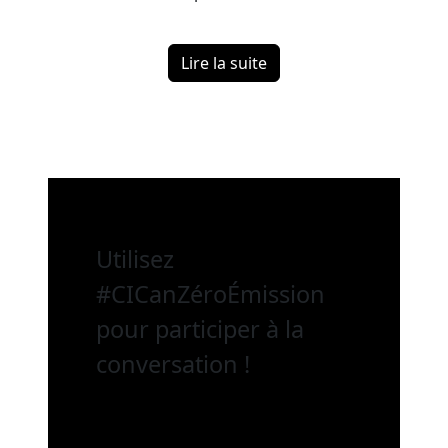
Lire la suite
Utilisez
#CICanZéroÉmission
pour participer à la
conversation !