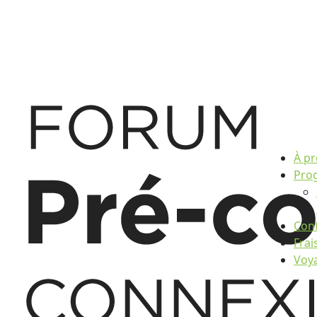
À p
Pro
Conf
Frai
Voy