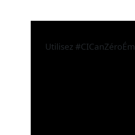
Utilisez
#CICanZéroÉmi