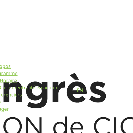
ropos
gramme
Horaire
Carboneutralité en action
EN
érenciers
s
ager